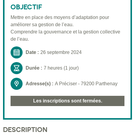
Public visé
OBJECTIF
Pré-requis
Mettre en place des moyens d’adaptation pour
améliorer sa gestion de l’eau.
Validation
Comprendre la gouvernance et la gestion collective
Moyens pédagogiques
de l’eau.
Informations pratiques
Date :
26 septembre 2024
Durée :
7 heures (1 jour)
Adresse(s) :
A Préciser - 79200 Parthenay
Les inscriptions sont fermées.
DESCRIPTION