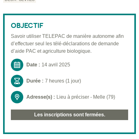
Description
Public visé
OBJECTIF
Pré-requis
Savoir utiliser TELEPAC de manière autonome afin
Validation
d’effectuer seul les télé-déclarations de demande
Moyens pédagogiques
d’aide PAC et agriculture biologique.
Informations pratiques
Date :
14 avril 2025
Durée :
7 heures (1 jour)
Adresse(s) :
Lieu à préciser - Melle (79)
Les inscriptions sont fermées.