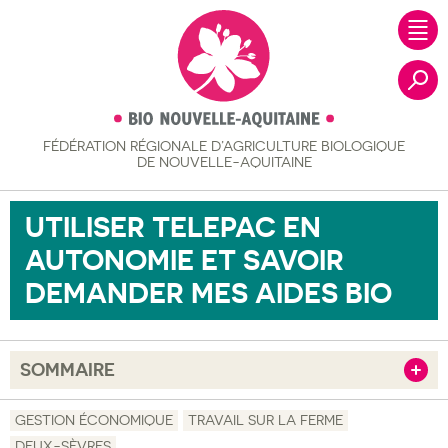
FÉDÉRATION RÉGIONALE
D’AGRICULTURE BIOLOGIQUE
Recher
DE NOUVELLE-AQUITAINE
UTILISER TELEPAC EN
AUTONOMIE ET SAVOIR
DEMANDER MES AIDES BIO
SOMMAIRE
Afficher
Objectif
GESTION ÉCONOMIQUE
TRAVAIL SUR LA FERME
DEUX-SÈVRES