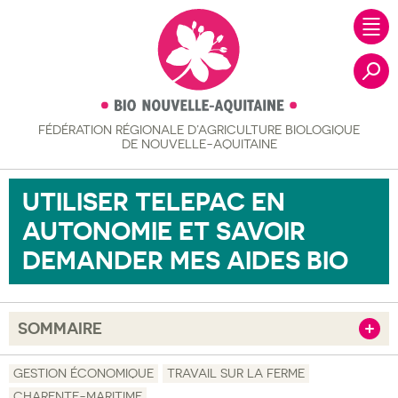
FÉDÉRATION RÉGIONALE
D’AGRICULTURE BIOLOGIQUE
Recher
DE NOUVELLE-AQUITAINE
UTILISER TELEPAC EN
AUTONOMIE ET SAVOIR
DEMANDER MES AIDES BIO
SOMMAIRE
Afficher
Objectif
GESTION ÉCONOMIQUE
TRAVAIL SUR LA FERME
CHARENTE-MARITIME