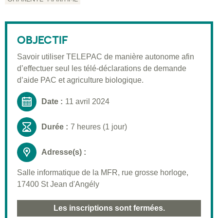
Description
Public visé
OBJECTIF
Pré-requis
Savoir utiliser TELEPAC de manière autonome afin
Validation
d’effectuer seul les télé-déclarations de demande
Moyens pédagogiques
d’aide PAC et agriculture biologique.
Informations pratiques
Date :
11 avril 2024
Durée :
7 heures (1 jour)
Adresse(s) :
Salle informatique de la MFR, rue grosse horloge,
17400 St Jean d'Angély
Les inscriptions sont fermées.