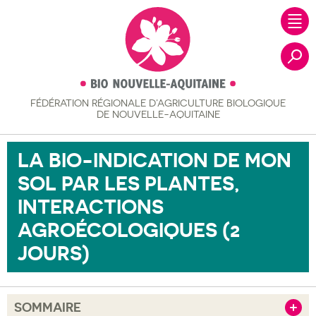
FÉDÉRATION RÉGIONALE
D’AGRICULTURE BIOLOGIQUE
Recher
DE NOUVELLE-AQUITAINE
LA BIO-INDICATION DE MON
SOL PAR LES PLANTES,
INTERACTIONS
AGROÉCOLOGIQUES (2
JOURS)
SOMMAIRE
Afficher