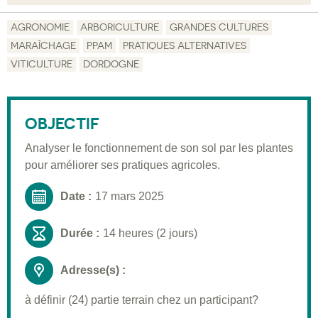
Objectif
AGRONOMIE
ARBORICULTURE
GRANDES CULTURES
MARAÎCHAGE
PPAM
PRATIQUES ALTERNATIVES
Description
VITICULTURE
DORDOGNE
Public visé
Moyens pédagogiques
OBJECTIF
Informations pratiques
Analyser le fonctionnement de son sol par les plantes
Inscription
pour améliorer ses pratiques agricoles.
Date :
17 mars 2025
Durée :
14 heures (2 jours)
Adresse(s) :
à définir (24) partie terrain chez un participant?