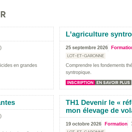
IR
L’agriculture syntr
)
25 septembre 2026
Formatio
LOT-ET-GARONNE
bicides en grandes
Comprendre les fondements théor
syntropique.
INSCRIPTION
EN SAVOIR PLUS
antes
TH1 Devenir le « réf
mon élevage de vola
)
19 octobre 2026
Formation
LOT-ET-GARONNE