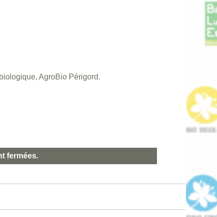
e biologique, AgroBio Périgord.
nt fermées.