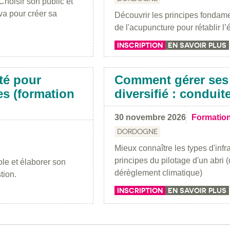
Choisir son public et
va pour créer sa
Découvrir les principes fondam
de l'acupuncture pour rétablir 
INSCRIPTION
EN SAVOIR PLUS
ité pour
Comment gérer ses 
es (formation
diversifié : conduit
30 novembre 2026
Formatio
DORDOGNE
Mieux connaître les types d'inf
principes du pilotage d'un abri 
ole et élaborer son
dérèglement climatique)
tion.
INSCRIPTION
EN SAVOIR PLUS