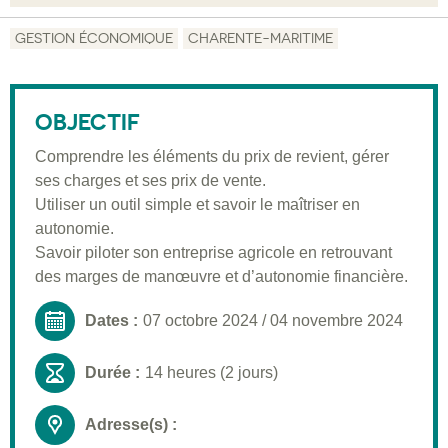
Objectif
GESTION ÉCONOMIQUE
CHARENTE-MARITIME
Description
Public visé
OBJECTIF
Pré-requis
Comprendre les éléments du prix de revient, gérer
ses charges et ses prix de vente.
Validation
Utiliser un outil simple et savoir le maîtriser en
Moyens pédagogiques
autonomie.
Savoir piloter son entreprise agricole en retrouvant
Informations pratiques
des marges de manœuvre et d’autonomie financière.
Dates :
07 octobre 2024
/
04 novembre 2024
Durée :
14 heures (2 jours)
Adresse(s) :