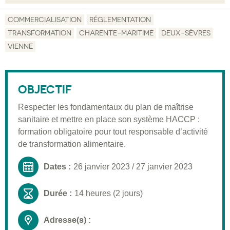
Objectif
COMMERCIALISATION
RÉGLEMENTATION
TRANSFORMATION
CHARENTE-MARITIME
DEUX-SÈVRES
Description
VIENNE
Public visé
Pré-requis
OBJECTIF
Validation
Respecter les fondamentaux du plan de maîtrise
Moyens pédagogiques
sanitaire et mettre en place son système HACCP :
formation obligatoire pour tout responsable d’activité
Informations pratiques
de transformation alimentaire.
Dates :
26 janvier 2023
/
27 janvier 2023
Durée :
14 heures (2 jours)
Adresse(s) :