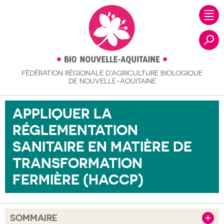
FÉDÉRATION RÉGIONALE
D’AGRICULTURE BIOLOGIQUE
Recher
DE NOUVELLE-AQUITAINE
APPLIQUER LA
RÉGLEMENTATION
SANITAIRE EN MATIÈRE DE
TRANSFORMATION
FERMIÈRE (HACCP)
SOMMAIRE
Afficher