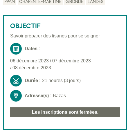
PPAM
CHARENTE-MARITIME
GIRONDE
LANDES
Description
Public visé
OBJECTIF
Pré-requis
Savoir préparer des tisanes pour se soigner
Validation
Dates :
Moyens pédagogiques
06 décembre 2023
/
07 décembre 2023
Informations pratiques
/
08 décembre 2023
Durée :
21 heures (3 jours)
Adresse(s) :
Bazas
Les inscriptions sont fermées.