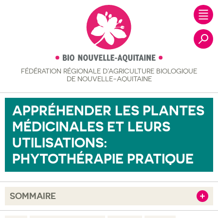
FÉDÉRATION RÉGIONALE
D’AGRICULTURE BIOLOGIQUE
Recher
DE NOUVELLE-AQUITAINE
APPRÉHENDER LES PLANTES
MÉDICINALES ET LEURS
UTILISATIONS:
PHYTOTHÉRAPIE PRATIQUE
SOMMAIRE
Afficher
Objectif