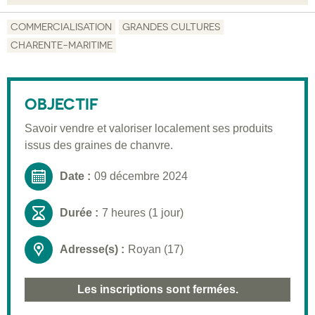
Objectif
COMMERCIALISATION
GRANDES CULTURES
CHARENTE-MARITIME
Description
Public visé
OBJECTIF
Pré-requis
Savoir vendre et valoriser localement ses produits
Validation
issus des graines de chanvre.
Moyens pédagogiques
Date :
09 décembre 2024
Informations pratiques
Durée :
7 heures (1 jour)
Adresse(s) :
Royan (17)
Les inscriptions sont fermées.