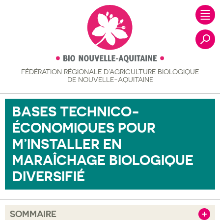
FÉDÉRATION RÉGIONALE
D’AGRICULTURE BIOLOGIQUE
Recher
DE NOUVELLE-AQUITAINE
BASES TECHNICO-
ÉCONOMIQUES POUR
M’INSTALLER EN
MARAÎCHAGE BIOLOGIQUE
DIVERSIFIÉ
SOMMAIRE
Afficher