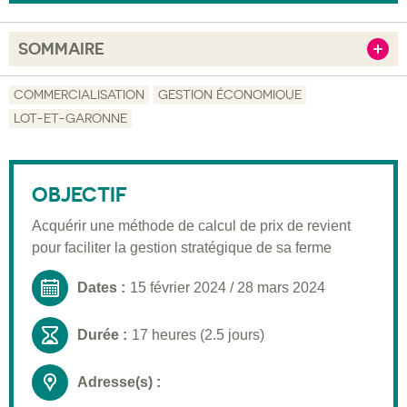
SOMMAIRE
Afficher
Objectif
COMMERCIALISATION
GESTION ÉCONOMIQUE
LOT-ET-GARONNE
Description
Public visé
OBJECTIF
Pré-requis
Acquérir une méthode de calcul de prix de revient
Validation
pour faciliter la gestion stratégique de sa ferme
Moyens pédagogiques
Dates :
15 février 2024
/
28 mars 2024
Informations pratiques
Durée :
17 heures (2.5 jours)
Adresse(s) :