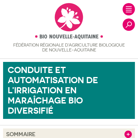
FÉDÉRATION RÉGIONALE
D’AGRICULTURE BIOLOGIQUE
Recher
DE NOUVELLE-AQUITAINE
CONDUITE ET
AUTOMATISATION DE
L’IRRIGATION EN
MARAÎCHAGE BIO
DIVERSIFIÉ
SOMMAIRE
Afficher