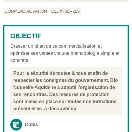
Objectif
COMMERCIALISATION
DEUX-SÈVRES
Description
Public visé
OBJECTIF
Pré-requis
Dresser un bilan de sa commercialisation et
optimiser ses ventes via une méthodologie simple et
Validation
concrète.
Moyens pédagogiques
Pour la sécurité de toutes & tous et afin de
Informations pratiques
respecter les consignes du gouvernement, Bio
Nouvelle-Aquitaine a adapté l’organisation de
ses rencontres. Des mesures de protection
sont mises en place sur toutes nos formations
présentielles.
A découvrir ici
Dates :