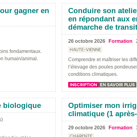
our gagner en
Conduire son ateli
en répondant aux en
démarche de transi
26 octobre 2026
Formation
HAUTE-VIENNE
soins fondamentaux.
ion humain/animal.
Comprendre et maîtriser les diff
l’élevage des poules pondeuses
conditions climatiques.
INSCRIPTION
EN SAVOIR PLUS
e biologique
Optimiser mon irri
climatique (1 après-
s)
29 octobre 2026
Formation
CHARENTE