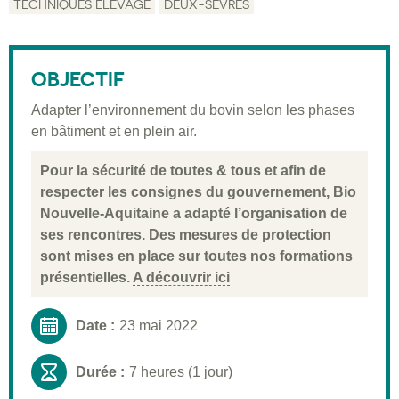
TECHNIQUES ÉLEVAGE
DEUX-SÈVRES
Description
Public visé
OBJECTIF
Pré-requis
Adapter l’environnement du bovin selon les phases
en bâtiment et en plein air.
Validation
Moyens pédagogiques
Pour la sécurité de toutes & tous et afin de
respecter les consignes du gouvernement, Bio
Informations pratiques
Nouvelle-Aquitaine a adapté l’organisation de
ses rencontres. Des mesures de protection
sont mises en place sur toutes nos formations
présentielles.
A découvrir ici
Date :
23 mai 2022
Durée :
7 heures (1 jour)