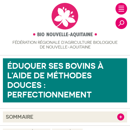
FÉDÉRATION RÉGIONALE
D’AGRICULTURE BIOLOGIQUE
Recher
DE NOUVELLE-AQUITAINE
ÉDUQUER SES BOVINS À
L’AIDE DE MÉTHODES
DOUCES :
PERFECTIONNEMENT
SOMMAIRE
Afficher
Objectif