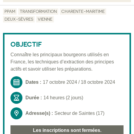
Objectif
PPAM
TRANSFORMATION
CHARENTE-MARITIME
DEUX-SÈVRES
VIENNE
Description
Public visé
OBJECTIF
Pré-requis
Connaître les principaux bourgeons utilisés en
Validation
France, les techniques d’extraction des principes
Moyens pédagogiques
actifs et savoir utiliser les préparations.
Informations pratiques
Dates :
17 octobre 2024
/
18 octobre 2024
Durée :
14 heures (2 jours)
Adresse(s) :
Secteur de Saintes (17)
Les inscriptions sont fermées.