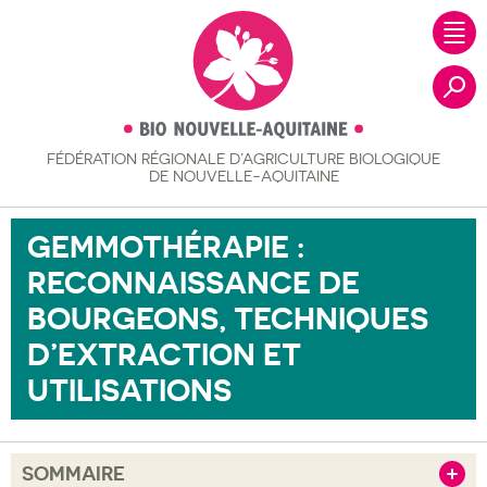
FÉDÉRATION RÉGIONALE
D’AGRICULTURE BIOLOGIQUE
Recher
DE NOUVELLE-AQUITAINE
GEMMOTHÉRAPIE :
RECONNAISSANCE DE
BOURGEONS, TECHNIQUES
D’EXTRACTION ET
UTILISATIONS
SOMMAIRE
Afficher