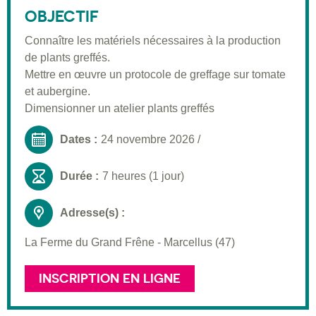
Public visé
OBJECTIF
Pré-requis
Connaître les matériels nécessaires à la production
de plants greffés.
Validation
Mettre en œuvre un protocole de greffage sur tomate
Moyens pédagogiques
et aubergine.
Dimensionner un atelier plants greffés
Informations pratiques
Dates :
24 novembre 2026
/
Durée :
7 heures (1 jour)
Adresse(s) :
La Ferme du Grand Frêne - Marcellus (47)
INSCRIPTION EN LIGNE