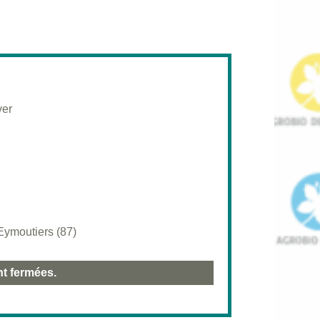
ver
Eymoutiers (87)
nt fermées.