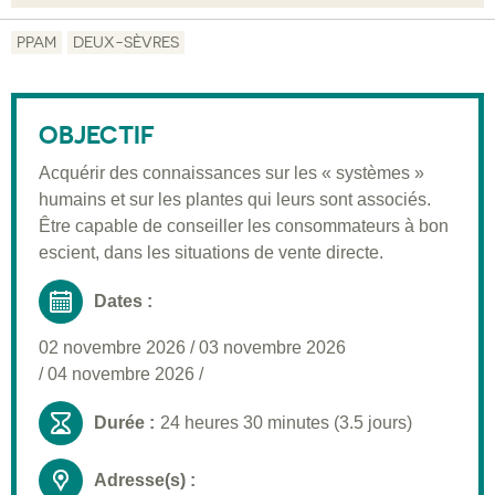
Objectif
PPAM
DEUX-SÈVRES
Description
Public visé
OBJECTIF
Pré-requis
Acquérir des connaissances sur les « systèmes »
humains et sur les plantes qui leurs sont associés.
Validation
Être capable de conseiller les consommateurs à bon
Moyens pédagogiques
escient, dans les situations de vente directe.
Informations pratiques
Dates :
02 novembre 2026
/
03 novembre 2026
/
04 novembre 2026
/
Durée :
24 heures 30 minutes (3.5 jours)
Adresse(s) :