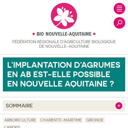
FÉDÉRATION RÉGIONALE
D’AGRICULTURE BIOLOGIQUE
Recher
DE NOUVELLE-AQUITAINE
L’IMPLANTATION D’AGRUMES
EN AB EST-ELLE POSSIBLE
EN NOUVELLE AQUITAINE ?
SOMMAIRE
Afficher
Objectif
ARBORICULTURE
CHARENTE-MARITIME
GIRONDE
LANDES