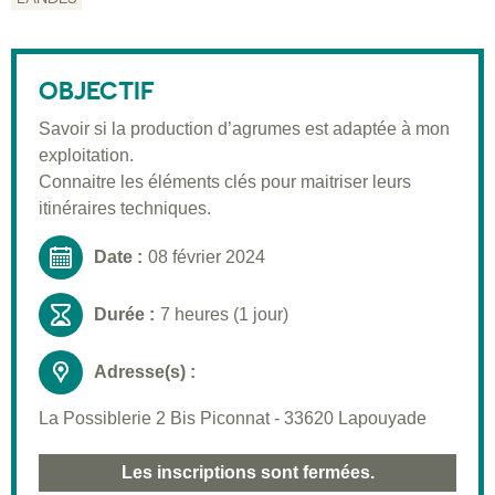
Description
Public visé
OBJECTIF
Pré-requis
Savoir si la production d’agrumes est adaptée à mon
Validation
exploitation.
Moyens pédagogiques
Connaitre les éléments clés pour maitriser leurs
itinéraires techniques.
Informations pratiques
Date :
08 février 2024
Durée :
7 heures (1 jour)
Adresse(s) :
La Possiblerie 2 Bis Piconnat - 33620 Lapouyade
Les inscriptions sont fermées.