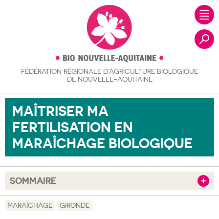
FÉDÉRATION RÉGIONALE
D’AGRICULTURE BIOLOGIQUE
Recher
DE NOUVELLE-AQUITAINE
MAÎTRISER MA
FERTILISATION EN
MARAÎCHAGE BIOLOGIQUE
SOMMAIRE
Afficher
Objectif
MARAÎCHAGE
GIRONDE