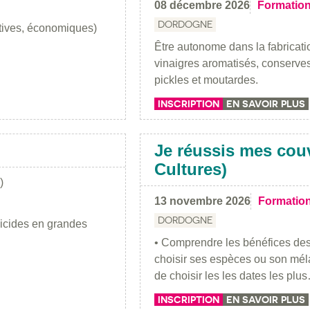
08 décembre 2026
Formatio
DORDOGNE
atives, économiques)
Être autonome dans la fabricati
vinaigres aromatisés, conserves
pickles et moutardes.
INSCRIPTION
EN SAVOIR PLUS
Je réussis mes cou
Cultures)
)
13 novembre 2026
Formatio
DORDOGNE
bicides en grandes
• Comprendre les bénéfices des
choisir ses espèces ou son méla
de choisir les les dates les plu
INSCRIPTION
EN SAVOIR PLUS