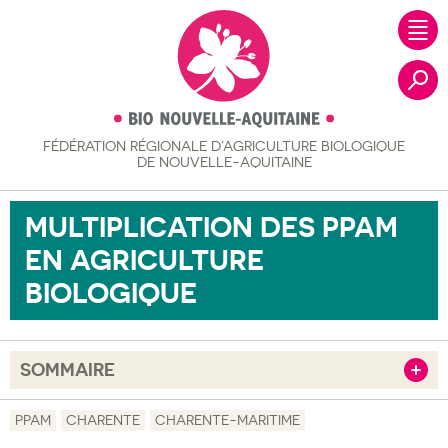
FÉDÉRATION RÉGIONALE
D’AGRICULTURE BIOLOGIQUE
Recher
DE NOUVELLE-AQUITAINE
MULTIPLICATION DES PPAM
EN AGRICULTURE
BIOLOGIQUE
SOMMAIRE
Afficher
Objectif
PPAM
CHARENTE
CHARENTE-MARITIME