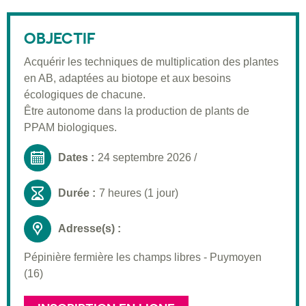
Description
Public visé
OBJECTIF
Pré-requis
Acquérir les techniques de multiplication des plantes
en AB, adaptées au biotope et aux besoins
Validation
écologiques de chacune.
Moyens pédagogiques
Être autonome dans la production de plants de
PPAM biologiques.
Informations pratiques
Dates :
24 septembre 2026
/
Durée :
7 heures (1 jour)
Adresse(s) :
Pépinière fermière les champs libres - Puymoyen
(16)