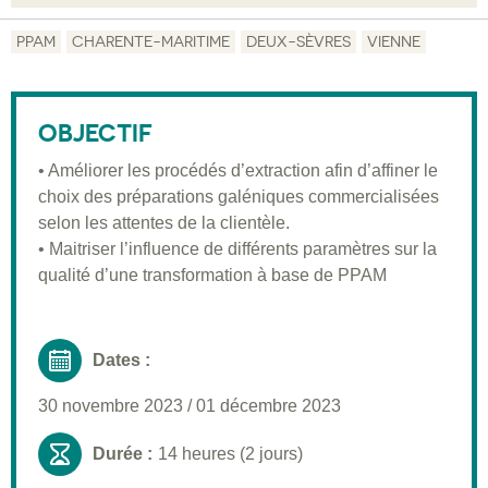
Objectif
PPAM
CHARENTE-MARITIME
DEUX-SÈVRES
VIENNE
Description
Public visé
OBJECTIF
Pré-requis
• Améliorer les procédés d’extraction afin d’affiner le
choix des préparations galéniques commercialisées
Validation
selon les attentes de la clientèle.
Moyens pédagogiques
• Maitriser l’influence de différents paramètres sur la
qualité d’une transformation à base de PPAM
Informations pratiques
Dates :
30 novembre 2023
/
01 décembre 2023
Durée :
14 heures (2 jours)