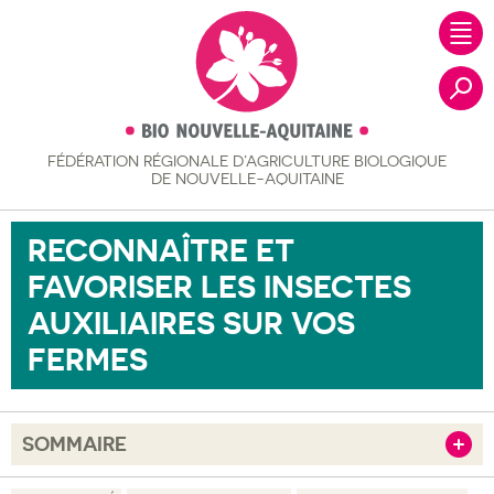
FÉDÉRATION RÉGIONALE
D’AGRICULTURE BIOLOGIQUE
Recher
DE NOUVELLE-AQUITAINE
RECONNAÎTRE ET
FAVORISER LES INSECTES
AUXILIAIRES SUR VOS
FERMES
SOMMAIRE
Afficher
Objectif