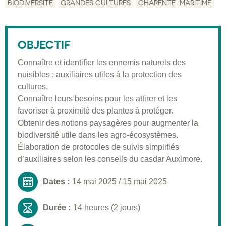
BIODIVERSITÉ
GRANDES CULTURES
CHARENTE-MARITIME
Description
Public visé
OBJECTIF
Pré-requis
Connaître et identifier les ennemis naturels des
nuisibles : auxiliaires utiles à la protection des
Validation
cultures.
Moyens pédagogiques
Connaître leurs besoins pour les attirer et les
favoriser à proximité des plantes à protéger.
Informations pratiques
Obtenir des notions paysagères pour augmenter la
biodiversité utile dans les agro-écosystèmes.
Élaboration de protocoles de suivis simplifiés
d’auxiliaires selon les conseils du casdar Auximore.
Dates :
14 mai 2025
/
15 mai 2025
Durée :
14 heures (2 jours)