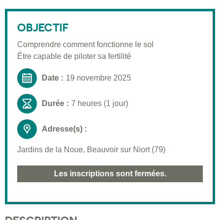
Description
Public visé
OBJECTIF
Pré-requis
Comprendre comment fonctionne le sol
Être capable de piloter sa fertilité
Validation
Moyens pédagogiques
Date :
19 novembre 2025
Informations pratiques
Durée :
7 heures (1 jour)
Adresse(s) :
Jardins de la Noue, Beauvoir sur Niort (79)
Les inscriptions sont fermées.