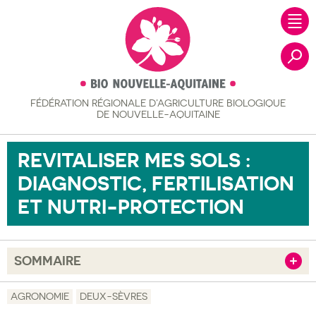
FÉDÉRATION RÉGIONALE
D’AGRICULTURE BIOLOGIQUE
Recher
DE NOUVELLE-AQUITAINE
REVITALISER MES SOLS :
DIAGNOSTIC, FERTILISATION
ET NUTRI-PROTECTION
SOMMAIRE
Afficher
Objectif
AGRONOMIE
DEUX-SÈVRES