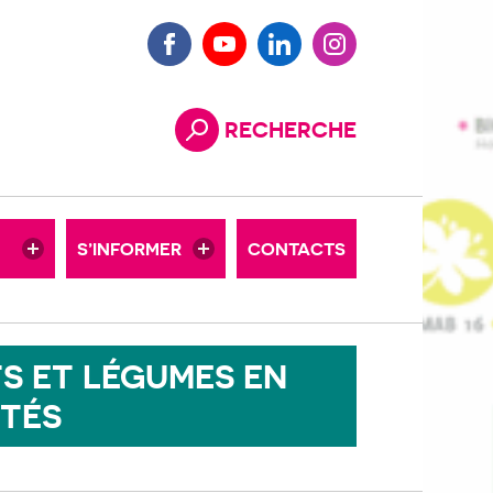
BULLETINS TECHNIQUES
Facebook
Youtube
LinkedIn
Instagram
L’ACTU DES TERRITOIRES
RECHERCHE
Rechercher
DOCUTHÈQUE
IN
CHIFFRES BIO
S’INFORMER
CONTACTS
O
VIDÉOS
S ET LÉGUMES EN
TÉS