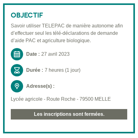
Public visé
OBJECTIF
Pré-requis
Savoir utiliser TELEPAC de manière autonome afin
Validation
d’effectuer seul les télé-déclarations de demande
Moyens pédagogiques
d’aide PAC et agriculture biologique.
Informations pratiques
Date :
27 avril 2023
Durée :
7 heures (1 jour)
Adresse(s) :
Lycée agricole - Route Roche - 79500 MELLE
Les inscriptions sont fermées.