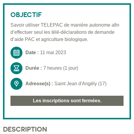
Public visé
OBJECTIF
Pré-requis
Savoir utiliser TELEPAC de manière autonome afin
Validation
d’effectuer seul les télé-déclarations de demande
Moyens pédagogiques
d’aide PAC et agriculture biologique.
Informations pratiques
Date :
11 mai 2023
Durée :
7 heures (1 jour)
Adresse(s) :
Saint Jean d'Angély (17)
Les inscriptions sont fermées.
DESCRIPTION