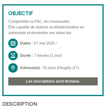
Description
Public visé
OBJECTIF
Pré-requis
Comprendre la PAC, les nouveautés.
Être capable de réaliser sa télédéclaration en
Validation
autonomie et demander ses aides bio.
Moyens pédagogiques
Dates :
07 mai 2026
/
Informations pratiques
Durée :
7 heures (1 jour)
Adresse(s) :
St Jean d'Angély (17)
Les inscriptions sont fermées.
DESCRIPTION