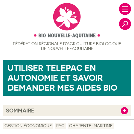
FÉDÉRATION RÉGIONALE
D’AGRICULTURE BIOLOGIQUE
Recher
DE NOUVELLE-AQUITAINE
UTILISER TELEPAC EN
AUTONOMIE ET SAVOIR
DEMANDER MES AIDES BIO
SOMMAIRE
Afficher
Objectif
GESTION ÉCONOMIQUE
PAC
CHARENTE-MARITIME