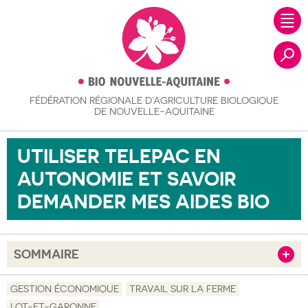
FÉDÉRATION RÉGIONALE
D’AGRICULTURE BIOLOGIQUE
Recher
DE NOUVELLE-AQUITAINE
UTILISER TELEPAC EN
AUTONOMIE ET SAVOIR
DEMANDER MES AIDES BIO
SOMMAIRE
Afficher
Objectif
GESTION ÉCONOMIQUE
TRAVAIL SUR LA FERME
LOT-ET-GARONNE