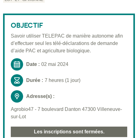
Description
Public visé
OBJECTIF
Pré-requis
Savoir utiliser TELEPAC de manière autonome afin
Validation
d’effectuer seul les télé-déclarations de demande
Moyens pédagogiques
d’aide PAC et agriculture biologique.
Informations pratiques
Date :
02 mai 2024
Durée :
7 heures (1 jour)
Adresse(s) :
Agrobio47 - 7 boulevard Danton 47300 Villeneuve-
sur-Lot
Les inscriptions sont fermées.