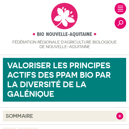
FÉDÉRATION RÉGIONALE
D’AGRICULTURE BIOLOGIQUE
Recher
DE NOUVELLE-AQUITAINE
VALORISER LES PRINCIPES
ACTIFS DES PPAM BIO PAR
LA DIVERSITÉ DE LA
GALÉNIQUE
SOMMAIRE
Afficher
Objectif