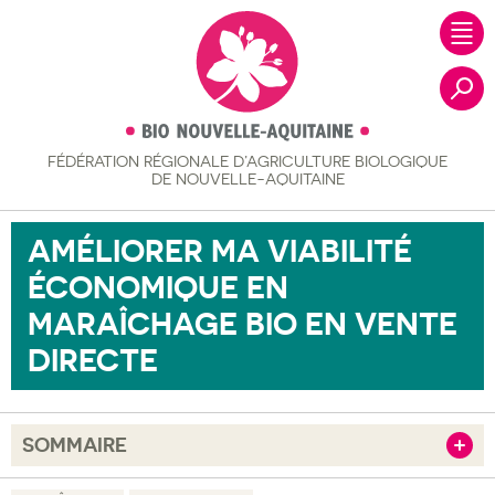
FÉDÉRATION RÉGIONALE
D’AGRICULTURE BIOLOGIQUE
Recher
DE NOUVELLE-AQUITAINE
AMÉLIORER MA VIABILITÉ
ÉCONOMIQUE EN
MARAÎCHAGE BIO EN VENTE
DIRECTE
SOMMAIRE
Afficher
Objectif