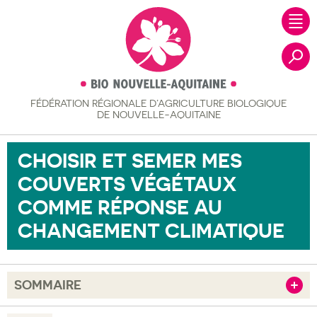
FÉDÉRATION RÉGIONALE
D’AGRICULTURE BIOLOGIQUE
Recher
DE NOUVELLE-AQUITAINE
CHOISIR ET SEMER MES
COUVERTS VÉGÉTAUX
COMME RÉPONSE AU
CHANGEMENT CLIMATIQUE
SOMMAIRE
Afficher
Objectif