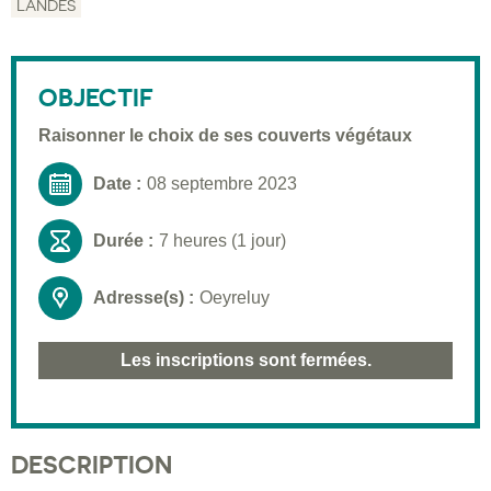
LANDES
Description
Public visé
OBJECTIF
Pré-requis
Raisonner le choix de ses couverts végétaux
Validation
Date :
08 septembre 2023
Moyens pédagogiques
Durée :
7 heures (1 jour)
Informations pratiques
Adresse(s) :
Oeyreluy
Les inscriptions sont fermées.
DESCRIPTION