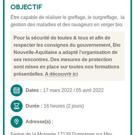
Public visé
OBJECTIF
Pré-requis
Être capable de réaliser le greffage, le surgreffage, la
gestion des maladies et des ravageurs en verger bio.
Validation
Moyens pédagogiques
Pour la sécurité de toutes & tous et afin de
respecter les consignes du gouvernement, Bio
Informations pratiques
Nouvelle-Aquitaine a adapté l’organisation de
ses rencontres. Des mesures de protection
sont mises en place sur toutes nos formations
présentielles.
A découvrir ici
Dates :
17 mars 2022
/
05 avril 2022
Durée :
16 heures (2 jours)
Adresse(s) :
Ferme de la Moinerie 17139 Dompierre sur Mer