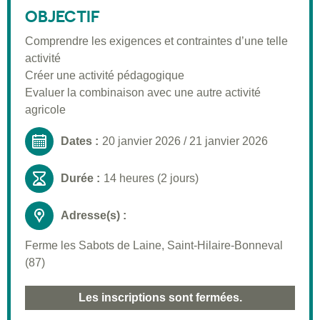
Public visé
OBJECTIF
Pré-requis
Comprendre les exigences et contraintes d’une telle
activité
Validation
Créer une activité pédagogique
Moyens pédagogiques
Evaluer la combinaison avec une autre activité
agricole
Informations pratiques
Dates :
20 janvier 2026
/
21 janvier 2026
Durée :
14 heures (2 jours)
Adresse(s) :
Ferme les Sabots de Laine, Saint-Hilaire-Bonneval
(87)
Les inscriptions sont fermées.