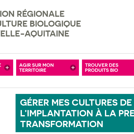
ION RÉGIONALE
ENTATION BIO
TERRITOIRES BIO
ULTURE BIOLOGIQUE
CHE ET DÉVELOPPEMENT
AUTODIAGNOSTIC COLLECTIVITÉ
ELLE-AQUITAINE
 DE DÉMONSTRATION
ENTREPRISES
PRÈS DE CHEZ MOI
R
CITOYENS
POUR MON MAGAS
E
AGIR SUR MON
TROUVER DES
S ANNONCES
TERRITOIRE
ASSOCIATIONS, COLLECTIFS CITOYENS
PRODUITS BIO
POUR LA RESTO C
GÉRER MES CULTURES DE 
L’IMPLANTATION À LA PR
TRANSFORMATION