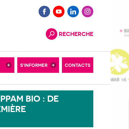
BULLETINS TECHNIQUES
Facebook
Youtube
LinkedIn
Instagram
L’ACTU DES TERRITOIRES
RECHERCHE
Rechercher
DOCUTHÈQUE
IN
CHIFFRES BIO
S’INFORMER
CONTACTS
O
VIDÉOS
PPAM BIO : DE
EMIÈRE