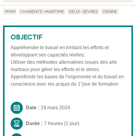
Objectif
PPAM
CHARENTE-MARITIME
DEUX-SÈVRES
VIENNE
Description
Public visé
OBJECTIF
Pré-requis
Appréhender le travail en limitant les efforts et
développant ses capacités réelles.
Validation
Utiliser des méthodes alternatives issues des arts
Moyens pédagogiques
martiaux pour gérer les efforts et le stress.
Approfondir les bases de l’ergonomie et du travail en
Informations pratiques
conscience avec les acquis du 1°jour de formation
Date :
19 mars 2024
Durée :
7 heures (1 jour)