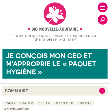
FÉDÉRATION RÉGIONALE
D’AGRICULTURE BIOLOGIQUE
Recher
DE NOUVELLE-AQUITAINE
JE CONÇOIS MON CEO ET
M’APPROPRIE LE « PAQUET
HYGIÈNE »
SOMMAIRE
Afficher
Objectif
TRANSFORMATION
CREUSE
DORDOGNE
GIRONDE
HAUTE-VIENNE