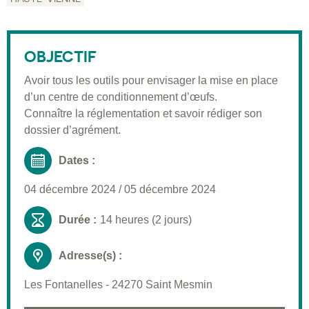
Description
Public visé
OBJECTIF
Pré-requis
Avoir tous les outils pour envisager la mise en place
Validation
d’un centre de conditionnement d’œufs.
Moyens pédagogiques
Connaître la réglementation et savoir rédiger son
dossier d’agrément.
Informations pratiques
Dates :
04 décembre 2024
/
05 décembre 2024
Durée :
14 heures (2 jours)
Adresse(s) :
Les Fontanelles - 24270 Saint Mesmin