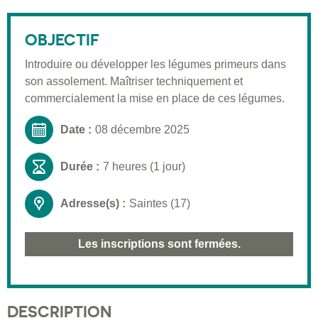
Description
Public visé
OBJECTIF
Pré-requis
Introduire ou développer les légumes primeurs dans
son assolement. Maîtriser techniquement et
Validation
commercialement la mise en place de ces légumes.
Moyens pédagogiques
Date :
08 décembre 2025
Informations pratiques
Durée :
7 heures (1 jour)
Adresse(s) :
Saintes (17)
Les inscriptions sont fermées.
DESCRIPTION