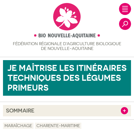
FÉDÉRATION RÉGIONALE
D’AGRICULTURE BIOLOGIQUE
Recher
DE NOUVELLE-AQUITAINE
JE MAÎTRISE LES ITINÉRAIRES
TECHNIQUES DES LÉGUMES
PRIMEURS
SOMMAIRE
Afficher
Objectif
MARAÎCHAGE
CHARENTE-MARITIME