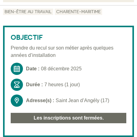
Objectif
BIEN-ÊTRE AU TRAVAIL
CHARENTE-MARITIME
Description
Public visé
OBJECTIF
Pré-requis
Prendre du recul sur son métier après quelques
années d’installation
Validation
Moyens pédagogiques
Date :
08 décembre 2025
Informations pratiques
Durée :
7 heures (1 jour)
Adresse(s) :
Saint Jean d’Angély (17)
Les inscriptions sont fermées.