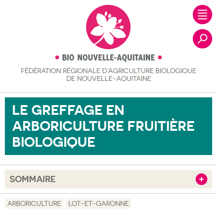
FÉDÉRATION RÉGIONALE
D’AGRICULTURE BIOLOGIQUE
Recher
DE NOUVELLE-AQUITAINE
LE GREFFAGE EN
ARBORICULTURE FRUITIÈRE
BIOLOGIQUE
SOMMAIRE
Afficher
Objectif
ARBORICULTURE
LOT-ET-GARONNE