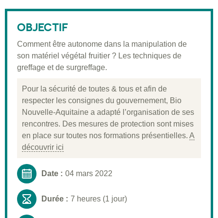
Description
Public visé
OBJECTIF
Pré-requis
Comment être autonome dans la manipulation de
son matériel végétal fruitier ? Les techniques de
Validation
greffage et de surgreffage.
Moyens pédagogiques
Pour la sécurité de toutes & tous et afin de
Informations pratiques
respecter les consignes du gouvernement, Bio
Nouvelle-Aquitaine a adapté l’organisation de ses
rencontres. Des mesures de protection sont mises
en place sur toutes nos formations présentielles.
A
découvrir ici
Date :
04 mars 2022
Durée :
7 heures (1 jour)