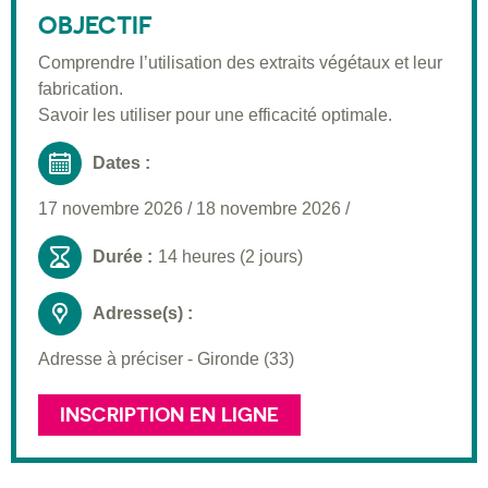
Public visé
OBJECTIF
Pré-requis
Comprendre l’utilisation des extraits végétaux et leur
fabrication.
Validation
Savoir les utiliser pour une efficacité optimale.
Moyens pédagogiques
Dates :
Informations pratiques
17 novembre 2026
/
18 novembre 2026
/
Durée :
14 heures (2 jours)
Adresse(s) :
Adresse à préciser - Gironde (33)
INSCRIPTION EN LIGNE