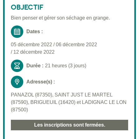
Public visé
OBJECTIF
Pré-requis
Bien penser et gérer son séchage en grange.
Validation
Dates :
Moyens pédagogiques
05 décembre 2022
/
06 décembre 2022
Informations pratiques
/
12 décembre 2022
Durée :
21 heures (3 jours)
Adresse(s) :
PANAZOL (87350), SAINT JUST LE MARTEL
(87590), BRIGUEUIL (16420) et LADIGNAC LE LON
(87500)
Les inscriptions sont fermées.