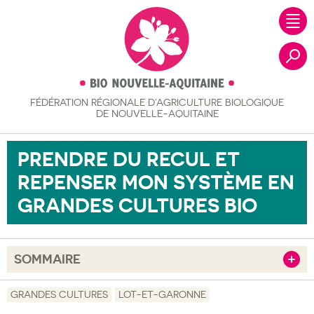
FÉDÉRATION RÉGIONALE
D’AGRICULTURE BIOLOGIQUE
Recher
DE NOUVELLE-AQUITAINE
PRENDRE DU RECUL ET
REPENSER MON SYSTÈME EN
GRANDES CULTURES BIO
SOMMAIRE
Afficher
Objectif
GRANDES CULTURES
LOT-ET-GARONNE