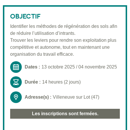
Description
Public visé
OBJECTIF
Pré-requis
Identifier les méthodes de régénération des sols afin
de réduire l’utilisation d’intrants.
Validation
Trouver les leviers pour rendre son exploitation plus
Moyens pédagogiques
compétitive et autonome, tout en maintenant une
organisation du travail efficace.
Informations pratiques
Dates :
13 octobre 2025
/
04 novembre 2025
Durée :
14 heures (2 jours)
Adresse(s) :
Villeneuve sur Lot (47)
Les inscriptions sont fermées.