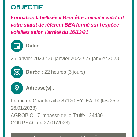
Public visé
OBJECTIF
Pré-requis
Formation labellisée « Bien-être animal » validant
votre statut de référent BEA formé sur l’espèce
Validation
volailles selon l’arrêté du 16/12/21
Moyens pédagogiques
Dates :
Informations pratiques
25 janvier 2023
/
26 janvier 2023
/
27 janvier 2023
Durée :
22 heures (3 jours)
Adresse(s) :
Ferme de Chantecaille 87120 EYJEAUX (les 25 et
26/01/2023)
AGROBIO - 7 Impasse de la Truffe - 24430
COURSAC (le 27/01/2023)