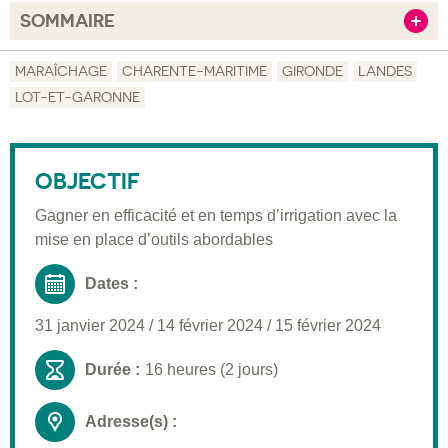
SOMMAIRE
Afficher
Objectif
MARAÎCHAGE
CHARENTE-MARITIME
GIRONDE
LANDES
LOT-ET-GARONNE
Description
Public visé
OBJECTIF
Pré-requis
Gagner en efficacité et en temps d’irrigation avec la
Validation
mise en place d’outils abordables
Moyens pédagogiques
Dates :
Informations pratiques
31 janvier 2024
/
14 février 2024
/
15 février 2024
Durée :
16 heures (2 jours)
Adresse(s) :