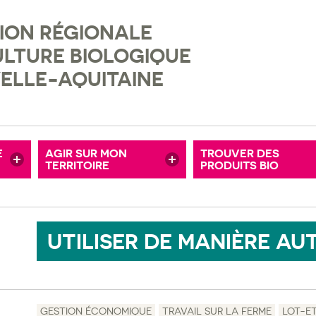
ION RÉGIONALE
ENTATION BIO
TERRITOIRES BIO
ULTURE BIOLOGIQUE
CHE ET DÉVELOPPEMENT
AUTODIAGNOSTIC COLLECTIVITÉ
ELLE-AQUITAINE
 DE DÉMONSTRATION
ENTREPRISES
PRÈS DE CHEZ MOI
R
CITOYENS
POUR MON MAGAS
E
AGIR SUR MON
TROUVER DES
S ANNONCES
TERRITOIRE
ASSOCIATIONS, COLLECTIFS CITOYENS
PRODUITS BIO
POUR LA RESTO C
UTILISER DE MANIÈRE A
GESTION ÉCONOMIQUE
TRAVAIL SUR LA FERME
LOT-E