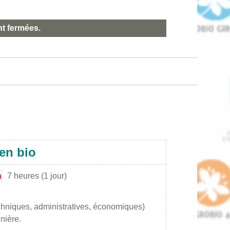
nt fermées.
en bio
n
7 heures (1 jour)
chniques, administratives, économiques)
nière.