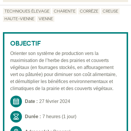
Objectif
TECHNIQUES ÉLEVAGE
CHARENTE
CORRÈZE
CREUSE
HAUTE-VIENNE
VIENNE
Description
Public visé
OBJECTIF
Pré-requis
Orienter son système de production vers la
Validation
maximisation de l’herbe des prairies et couverts
Moyens pédagogiques
végétaux (en fourrages stockés, en affouragement
vert ou pâturée) pour diminuer son coût alimentaire,
Informations pratiques
et démultiplier les bénéfices environnementaux et
climatiques de la prairie et des couverts végétaux.
Date :
27 février 2024
Durée :
7 heures (1 jour)