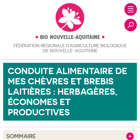
FÉDÉRATION RÉGIONALE
D’AGRICULTURE BIOLOGIQUE
Recher
DE NOUVELLE-AQUITAINE
CONDUITE ALIMENTAIRE DE
MES CHÈVRES ET BREBIS
LAITIÈRES : HERBAGÈRES,
ÉCONOMES ET
PRODUCTIVES
SOMMAIRE
Afficher